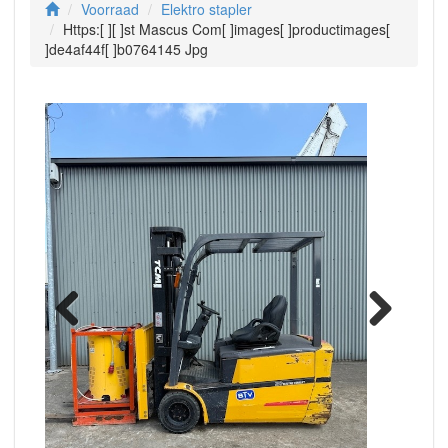
Voorraad
Elektro stapler
Https:[ ][ ]st Mascus Com[ ]images[ ]productimages[
]de4af44f[ ]b0764145 Jpg
Previous
Next