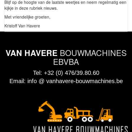
Blijf op de hoogte van de laatste weetjes en neem regelmatig een
kijkje in deze rubriek nieuws.
Met vriendelijke groeten,
Kristoff Van Havere
BOUWMACHINES
VAN HAVERE
EBVBA
Tel:
+32 (0) 476/39.80.60
Email:
info @ vanhavere-bouwmachines.be