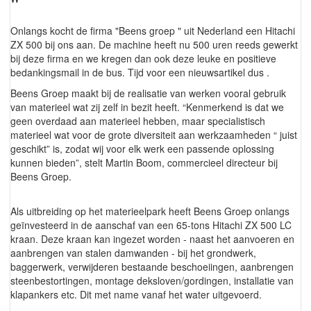
"
Onlangs kocht de firma "Beens groep " uit Nederland een Hitachi
ZX 500 bij ons aan. De machine heeft nu 500 uren reeds gewerkt
bij deze firma en we kregen dan ook deze leuke en positieve
bedankingsmail in de bus. Tijd voor een nieuwsartikel dus .
Beens Groep maakt bij de realisatie van werken vooral gebruik
van materieel wat zij zelf in bezit heeft. “Kenmerkend is dat we
geen overdaad aan materieel hebben, maar specialistisch
materieel wat voor de grote diversiteit aan werkzaamheden “ juist
geschikt” is, zodat wij voor elk werk een passende oplossing
kunnen bieden”, stelt Martin Boom, commercieel directeur bij
Beens Groep.
Als uitbreiding op het materieelpark heeft Beens Groep onlangs
geïnvesteerd in de aanschaf van een 65-tons Hitachi ZX 500 LC
kraan. Deze kraan kan ingezet worden - naast het aanvoeren en
aanbrengen van stalen damwanden - bij het grondwerk,
baggerwerk, verwijderen bestaande beschoeiingen, aanbrengen
steenbestortingen, montage deksloven/gordingen, installatie van
klapankers etc. Dit met name vanaf het water uitgevoerd.