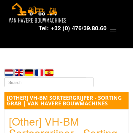
Tel:
+32 (0) 476/39.80.60
Toggle
navigat
[OTHER] VH-BM SORTEERGRIJPER - SORTING
GRAB | VAN HAVERE BOUWMACHINES
[Other] VH-BM
Sorteergrijper - Sorting