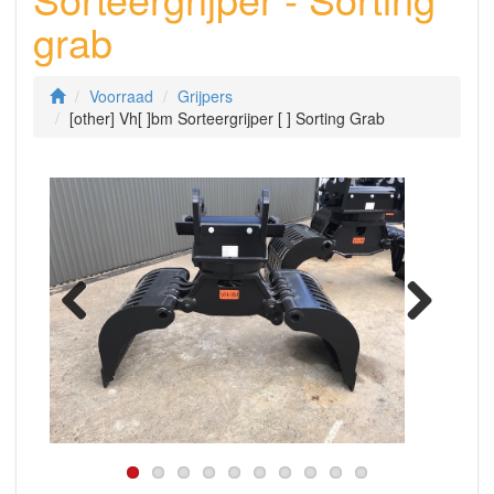
grab
Voorraad
Grijpers
[other] Vh[ ]bm Sorteergrijper [ ] Sorting Grab
Previous
Next