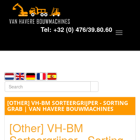
Tel:
+32 (0) 476/39.80.60
Toggle
navigat
[OTHER] VH-BM SORTEERGRIJPER - SORTING
GRAB | VAN HAVERE BOUWMACHINES
[Other] VH-BM
Sorteergrijper - Sorting