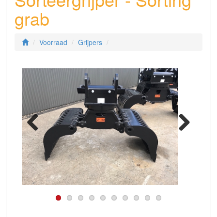
grab
Voorraad
Grijpers
Previous
Next