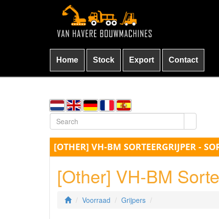
Home
Stock
Export
Contact
[OTHER] VH-BM SORTEERGRIJPER - 
[Other] VH-BM Sortee
Voorraad
Grijpers