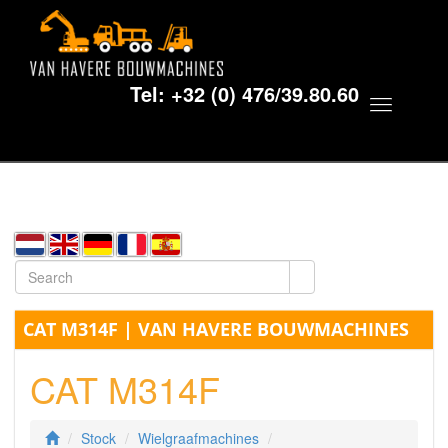
Tel:
+32 (0) 476/39.80.60
Toggle
navigat
CAT M314F | VAN HAVERE BOUWMACHINES
CAT M314F
Stock
Wielgraafmachines