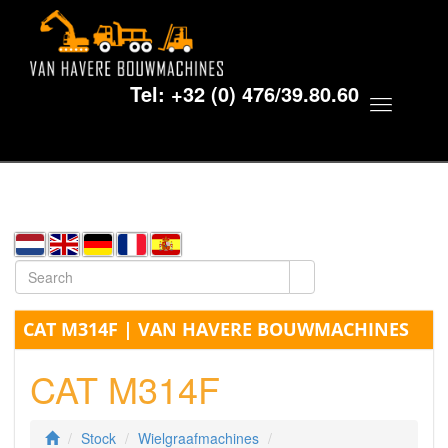
Tel:
+32 (0) 476/39.80.60
Toggle
navigat
CAT M314F | VAN HAVERE BOUWMACHINES
CAT M314F
Stock
Wielgraafmachines